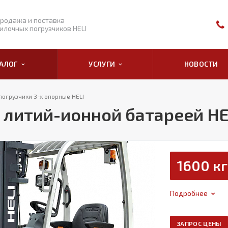
родажа и поставка
илочных погрузчиков HELI
ТАЛОГ
УСЛУГИ
НОВОСТИ
погрузчики 3-х опорные HELI
 литий-ионной батареей HE
1600 кг
Подробнее
ЗАПРОС ЦЕНЫ