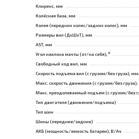
Клиренс, мм
Колёсная база, мм
Колея (передних колес/задних колес), мм
Размеры вил (ДхШхТ), мм
AST, мм
Угол наклона мачты (от/на себя), ⁰
Свободный ход вил, мм
Скорость подъема вил (с грузом/без груза), мм
Макс. скорость движения (с грузом/без груза),
Макс. преодолеваемый подъем (с грузом/без г
Тип двигателя (движения/подъема)
Тип шин
Шины (передние/задние)
АКБ (мощность/емкость батареи), В/Ач