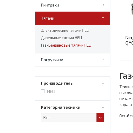
Ричтраки
Тягачи
Электрические тягачи HELI
Газ
Дизельные тягачи HELI
QY
Газ-Бензиновые тягачи HELI
Погрузчики
Газ
Производитель
Техни
HELI
высоч
незам
характ
Категория техники
Газ-бе
Все