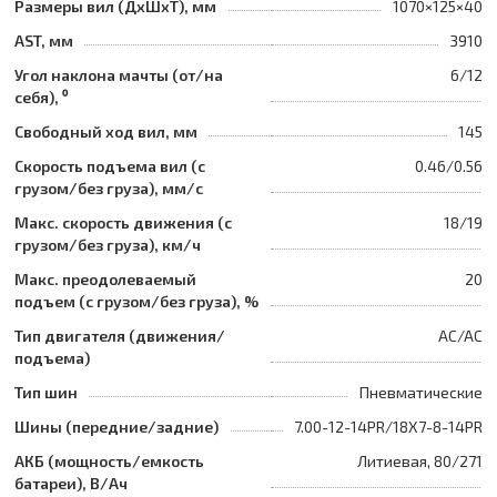
Размеры вил (ДхШхТ), мм
1070×125×40
AST, мм
3910
Угол наклона мачты (от/на
6/12
себя), ⁰
Свободный ход вил, мм
145
Скорость подъема вил (с
0.46/0.56
грузом/без груза), мм/с
Макс. скорость движения (с
18/19
грузом/без груза), км/ч
Макс. преодолеваемый
20
подъем (с грузом/без груза), %
Тип двигателя (движения/
AC/AC
подъема)
Тип шин
Пневматические
Шины (передние/задние)
7.00-12-14PR/18X7-8-14PR
АКБ (мощность/емкость
Литиевая, 80/271
батареи), В/Ач