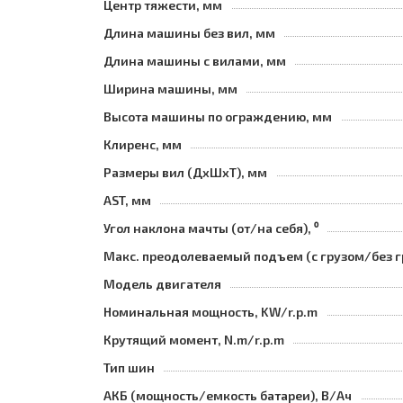
Центр тяжести, мм
Длина машины без вил, мм
Длина машины с вилами, мм
Ширина машины, мм
Высота машины по ограждению, мм
Клиренс, мм
Размеры вил (ДхШхТ), мм
AST, мм
Угол наклона мачты (от/на себя), ⁰
Макс. преодолеваемый подъем (с грузом/без г
Модель двигателя
Номинальная мощность, KW/r.p.m
Крутящий момент, N.m/r.p.m
Тип шин
АКБ (мощность/емкость батареи), В/Ач