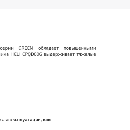
 серии GREEN обладает повышенными
зчика HELI CPQD60G выдерживает тяжелые
та эксплуатации, как: