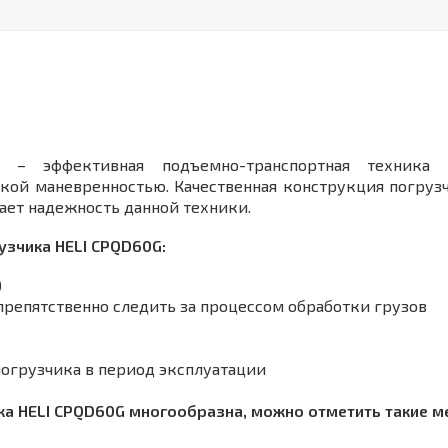
– эффективная подъемно-транспортная техника
кой маневренностью. Качественная конструкция погру
ает надежность данной техники.
узчика HELI CPQD60G:
)
препятственно следить за процессом обработки грузов
погрузчика в период эксплуатации
а HELI CPQD60G многообразна, можно отметить такие мес