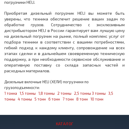
погрузчики HELI.
Приобретая дизельный погрузчик HELI вы можете быть
уверены, что техника обеспечит решение ваших задач по
обработке грузов. Сотрудничество с эксклюзивным
дистрибьютором HELI в России гарантирует вам лучшую цену
на дизельный погрузчик на рынке, полный комплекс услуг от
подбора техники в соответствии с вашими потребностями,
гибкий подход к каждому клиенту, сопровождение на всех
этапах сделки и в дальнейшем своевременную техническую
поддержку, а при необходимости сервисное обслуживание и
оперативную поставку со склада запасных частей и
расходных материалов.
Дизельные вилочные HELI (ХЕЛИ) погрузчики по
грузоподъемности:
1 тонна
1,5 тонны
1,8 тонны
2 тонны
2,5 тонны
3 тонны
3,5
тонны
4 тонны
5 тонн
6 тонн
7 тонн
8 тонн
10 тонн
КАТАЛОГ